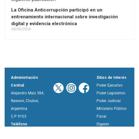
La Oficina Anticorrupción participó en un
entrenamiento internacional sobre investigación
digital y evidencia electrónica
08/06/2026
Administración
Sitios de Interés
Central
Poder Ejecutivo
Alejandro Maíz 384,
Poder Legislativo
Rawson, Chubut,
Poder Judicial
Argentina
Ministerio Público
C.P 9103
Fiscal
Teléfono
Digesto
280-4484008/010