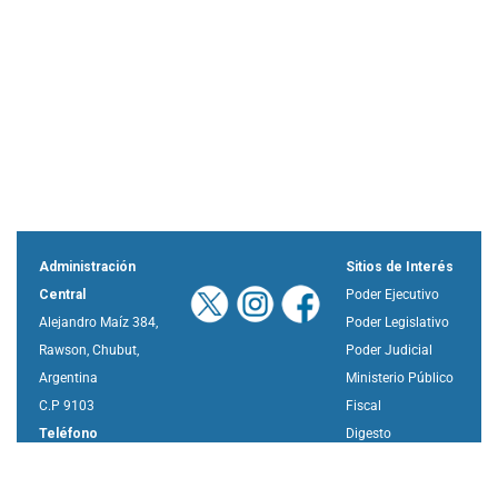
Administración
Sitios de Interés
Central
Poder Ejecutivo
Alejandro Maíz 384,
Poder Legislativo
Rawson, Chubut,
Poder Judicial
Argentina
Ministerio Público
C.P 9103
Fiscal
Teléfono
Digesto
280-4484008/010